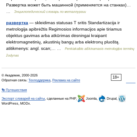
Развертка может быть машинной (применяется на станках)…
…
Энциклопедический словарь по металлургии
развертка
— skleidimas statusas T sritis Standartizacija ir
metrologija apibrėžtis Regimosios informacijos apie tiriamus
objektus gavimas arba atkūrimas dėsningai kraipant
elektromagnetinių, akustinių bangų arba elektronų pluoštą.
atitikmenys: angl. scan;… …
Penkiakalbis aiškinamasis metrologijos terminų
žodynas
© Академик, 2000-2026
18+
Обратная связь:
Техподдержка
,
Реклама на сайте
👣 Путешествия
Экспорт словарей на сайты
, сделанные на PHP,
Joomla,
Drupal,
WordPress, MODx.