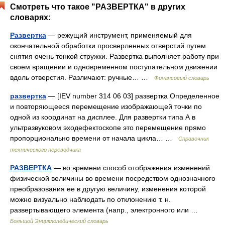
Смотреть что такое "РАЗВЕРТКА" в других
словарях:
Развертка
— режущий инструмент, применяемый для
окончательной обработки просверленных отверстий путем
снятия очень тонкой стружки. Развертка выполняет работу при
своем вращении и одновременном поступательном движении
вдоль отверстия. Различают: ручные… …
Финансовый словарь
развертка
— [IEV number 314 06 03] развертка Определенное
и повторяющееся перемещение изображающей точки по
одной из координат на дисплее. Для развертки типа А в
ультразвуковом эходефектоскопе это перемещение прямо
пропорционально времени от начала цикла… …
Справочник
технического переводчика
РАЗВЕРТКА
— во времени способ отображения изменений
физической величины во времени посредством однозначного
преобразования ее в другую величину, изменения которой
можно визуально наблюдать по отклонению т. н.
развертывающего элемента (напр., электронного или …
Большой Энциклопедический словарь