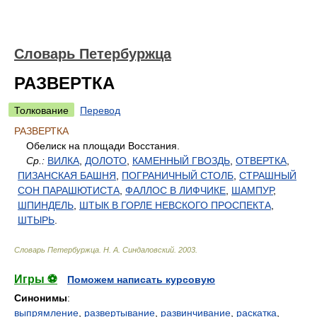
Словарь Петербуржца
РАЗВЕРТКА
Толкование
Перевод
РАЗВЕРТКА
Обелиск на площади Восстания.
Ср.:
ВИЛКА
,
ДОЛОТО
,
КАМЕННЫЙ ГВОЗДЬ
,
ОТВЕРТКА
,
ПИЗАНСКАЯ БАШНЯ
,
ПОГРАНИЧНЫЙ СТОЛБ
,
СТРАШНЫЙ
СОН ПАРАШЮТИСТА
,
ФАЛЛОС В ЛИФЧИКЕ
,
ШАМПУР
,
ШПИНДЕЛЬ
,
ШТЫК В ГОРЛЕ НЕВСКОГО ПРОСПЕКТА
,
ШТЫРЬ
.
Словарь Петербуржца
.
Н. А. Синдаловский
.
2003
.
Игры ⚽
Поможем написать курсовую
Синонимы
:
выпрямление
,
развертывание
,
развинчивание
,
раскатка
,